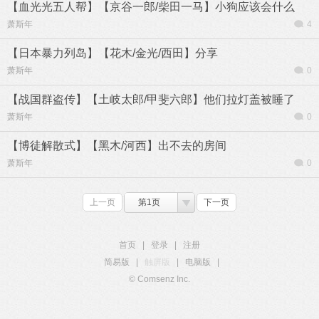
【血光光五人帮】【京谷一郎/柴田一马】小狗应该会什么
萧斯年
4
【日本暴力列岛】【花木/金光/西田】分享
萧斯年
0
【战国群盗传】【土岐太郎/甲斐六郎】他们拉灯盖被睡了
萧斯年
0
【博徒解散式】【黑木/河西】出不去的房间
萧斯年
0
上一页
第1页
下一页
首页
|
登录
|
注册
简易版
|
触屏版
|
电脑版
|
© Comsenz Inc.